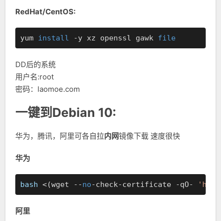
RedHat/CentOS:
yum 
install
 -y xz openssl gawk 
file
DD后的系统
用户名:root
密码：laomoe.com
一键到Debian 10:
华为，腾讯，阿里可各自拉
内网
镜像下载 速度很快
华为
bash
 <(wget --
no
-check-certificate -qO- 
'http
阿里