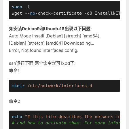
sudo
 -i

wget --
no
-check-certificate -qO InstallNET.sh
如安装Debian9和Ubuntu16出现以下问题:
Auto Mode insatll [Debian] [stretch] [amd64].
[Debian] [stretch] [amd64] Downloading...
Error, Not found interfaces config.
ssh运行下面 两个命令就可以dd了:
命令1
mkdir
/etc/network/interfaces.d
命令2
echo
"# This file describes the network inter
# and how to activate them. For more informat