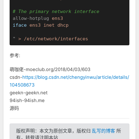
# The primary network interface
allow-hotplug
ens3
iface
ens3 inet dhcp
"
> /etc/network/interfaces
参考:
萌咖佬-moeclub.org/2018/04/03/603
csdn-
https://blog.csdn.net/chengyinwu/article/details/
104508673
geekn-geekn.net
94ish-94ish.me
源码
版权声明：本文为原创文章，版权归
乱写的博客
所
有，转载请注明本站