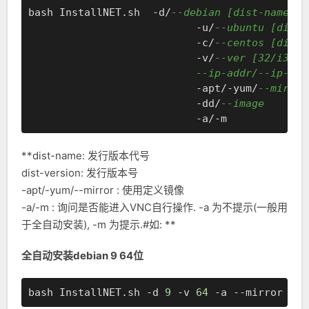
bash InstallNET.sh  -d/
--debian [dist-name]
                           -u/
--ubuntu [dist-
                           -c/
--centos [dist-
                           -v/
--ver [32/i386|
--ip-addr/--ip-gat
                           -apt/-yum/
--mirror
                           -dd/
--image
**dist-name: 发行版本代号
dist-version: 发行版本号
-apt/-yum/--mirror : 使用定义镜像
-a/-m : 询问是否能进入VNC自行操作. -a 为不提示(一般用
于全自动安装), -m 为提示.#如: **
全自动安装debian 9 64位
bash InstallNET.sh -d 
9
 -v 
64
 -a --mirror 
'ht