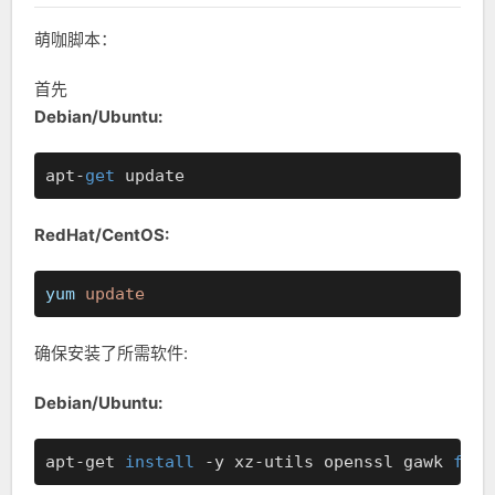
萌咖脚本：
首先
Debian/Ubuntu:
apt-
get
RedHat/CentOS:
yum
update
确保安装了所需软件:
Debian/Ubuntu:
apt-get 
install
 -y xz-utils openssl gawk 
file