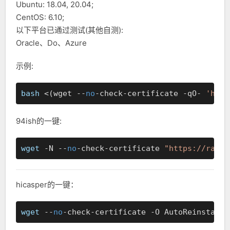
Ubuntu: 18.04, 20.04;
CentOS: 6.10;
以下平台已通过测试(其他自测):
Oracle、Do、Azure
示例:
bash
 <(wget --
no
-check-certificate -qO- 
'http
94ish的一键:
wget
 -N --
no
-check-certificate 
"https://raw.g
hicasper的一键：
wget
 --
no