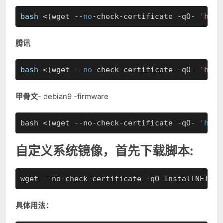
bash
 <(wget --
no
-check-certificate -qO- 
'http
腾讯
bash
 <(wget --
no
-check-certificate -qO- 
'http
甲骨文
- debian9 -firmware
bash <(wget --no-check-certificate -qO- 
'http
自定义系统镜像，首先下载脚本:
wget --no-check-certificate -qO InstallNET.sh
具体用法：